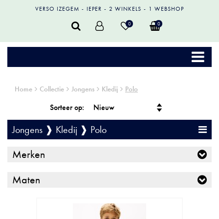
VERSO IZEGEM
IEPER
2 WINKELS
1 WEBSHOP
0
0
Home
Collectie
Jongens
Kledij
Polo
Sorteer op:
Jongens ❱ Kledij ❱ Polo
Merken
Maten