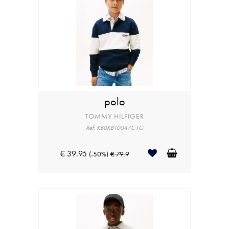
polo
TOMMY HILFIGER
Ref: KB0KB10047C1G
€ 39.95
(-50%)
€ 79.9