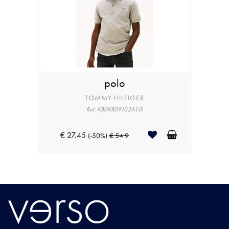
polo
TOMMY HILFIGER
Ref: KB0KB09103A1G
€ 27.45
(-50%)
€ 54.9