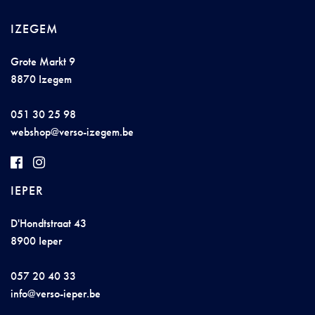
IZEGEM
Grote Markt 9
8870 Izegem
051 30 25 98
we
bs
hop@ve
r
s
o-
iz
e
g
em
.be
IEPER
D'Hondtstraat 43
8900 Ieper
057 20 40 33
info@ver
so-i
epe
r
.
be