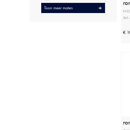
ro
Toon meer maten
NO
Ref:
€ 1
ro