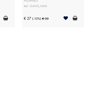
NOPPIES
Ref: 1541110_N318
€ 27
(-10%)
€ 30