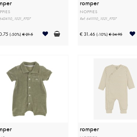
mper
romper
PPIES
NOPPIES
 6424110_1021_P707
Ref: 6411110_1021_P707
0.75
€ 31.46
(-50%)
€ 21.5
(-10%)
€ 34.95
mper
romper