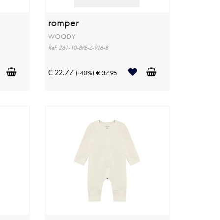
romper
WOODY
Ref: 261-10-BPE-Z-916-B
€ 22.77
(-40%)
€ 37.95