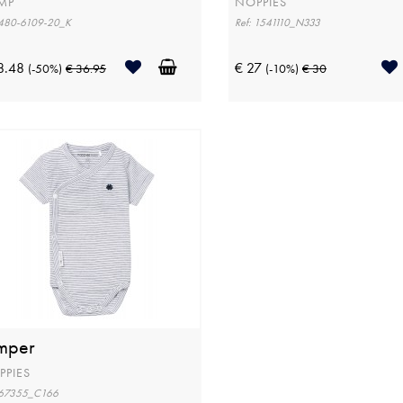
MP
NOPPIES
 480-6109-20_K
Ref: 1541110_N333
8.48
€ 27
(-50%)
€ 36.95
(-10%)
€ 30
mper
PPIES
 67355_C166