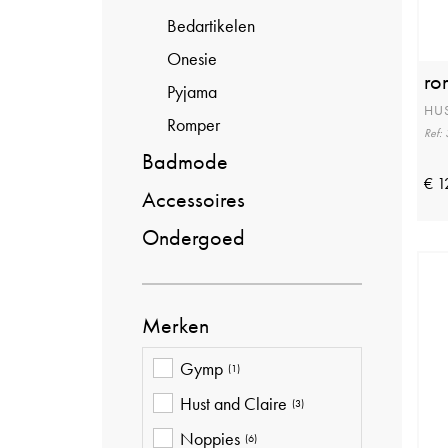
Bedartikelen
Onesie
ro
Pyjama
HUS
Romper
Ref:
Badmode
€ 1
Accessoires
Ondergoed
Merken
Gymp
(1)
Hust and Claire
(3)
Noppies
(6)