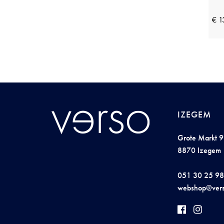
€ 1
IZEGEM
Grote Markt 9
8870 Izegem
051 30 25 98
websh
op@
ve
r