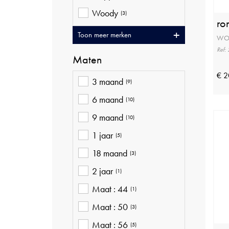
Woody
(3)
ro
Toon meer merken
WO
Ref:
Maten
€ 2
3 maand
(9)
6 maand
(10)
9 maand
(10)
1 jaar
(5)
18 maand
(3)
2 jaar
(1)
Maat : 44
(1)
Maat : 50
(3)
Maat : 56
(5)