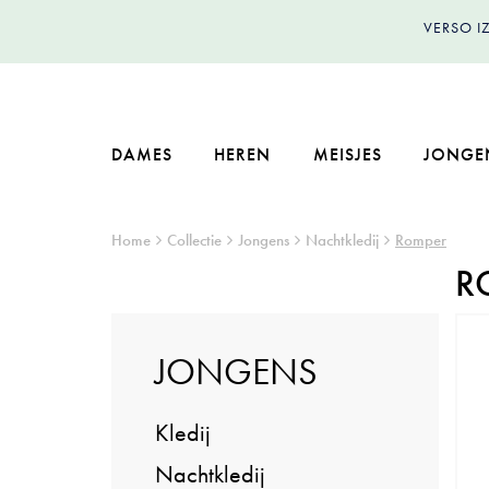
VERSO 
DAMES
HEREN
MEISJES
JONGE
Home
Collectie
Jongens
Nachtkledij
Romper
R
JONGENS
Kledij
Nachtkledij