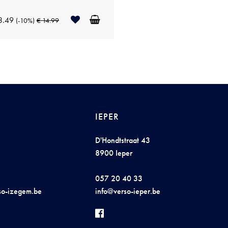
3.49
(-10%)
€ 14.99
IEPER
D'Hondtstraat 43
8900 Ieper
057 20 40 33
so-iz
ege
m
.
be
i
n
f
o@ve
r
so-i
e
p
er.
be