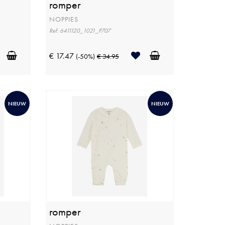
romper
NOPPIES
Ref: 6411120_1021_P707
€ 17.47
(-50%)
€ 34.95
NIEUW
NIEUW
romper