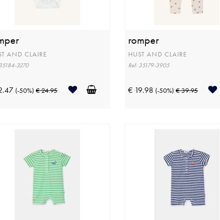
mper
romper
T AND CLAIRE
HUST AND CLAIRE
 35184-3270
Ref: 35179-3905
2.47
€ 19.98
(-50%)
€ 24.95
(-50%)
€ 39.95