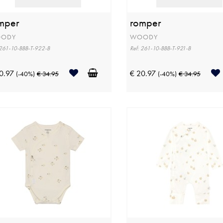
mper
romper
ODY
WOODY
 261-10-BBB-T-922-B
Ref: 261-10-BBB-T-921-B
0.97
€ 20.97
(-40%)
€ 34.95
(-40%)
€ 34.95