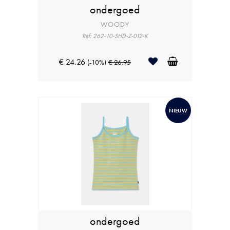
ondergoed
WOODY
Ref: 262-10-SHD-Z-012-K
€ 24.26
(-10%)
€ 26.95
NIEUW
ondergoed