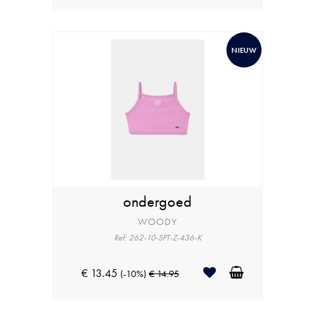
NIEUW
ondergoed
WOODY
Ref: 262-10-SPT-Z-436-K
€ 13.45
(-10%)
€ 14.95