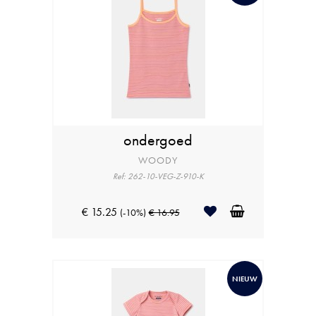
ondergoed
WOODY
Ref: 262-10-VEG-Z-910-K
€ 15.25
(-10%)
€ 16.95
NIEUW