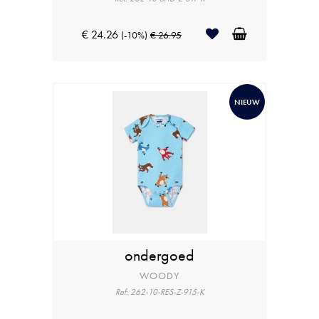
€ 24.26
(-10%)
€ 26.95
NIEUW
ondergoed
WOODY
Ref: 262-10-RES-Z-915-K