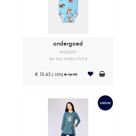
ondergoed
WOODY
Ref: 262-10-RES-Z-915-B
€ 13.45
(-10%)
€ 14.95
NIEUW