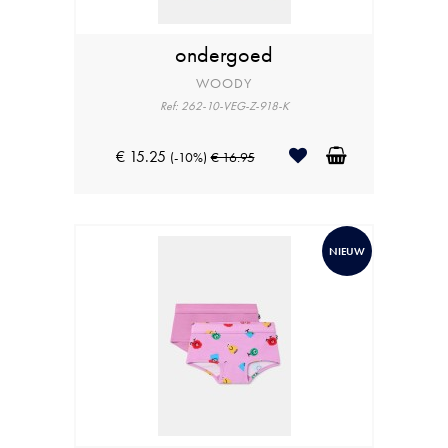
ondergoed
WOODY
Ref: 262-10-VEG-Z-918-K
€ 15.25
(-10%)
€ 16.95
NIEUW