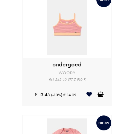
ondergoed
WOODY
Ref: 262-10-SPT-Z-910-K
€ 13.45
(-10%)
€ 14.95
NIEUW