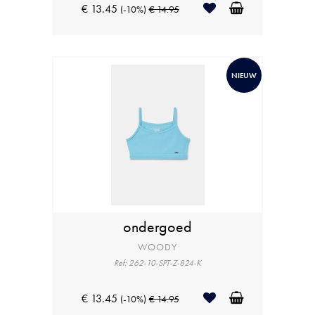
€ 13.45
(-10%)
€ 14.95
NIEUW
ondergoed
WOODY
Ref: 262-10-SPT-Z-824-K
€ 13.45
(-10%)
€ 14.95