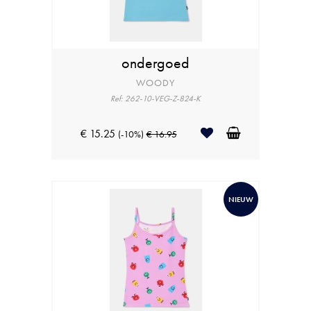
ondergoed
WOODY
Ref: 262-10-VEG-Z-824-K
€ 15.25
(-10%)
€ 16.95
NIEUW