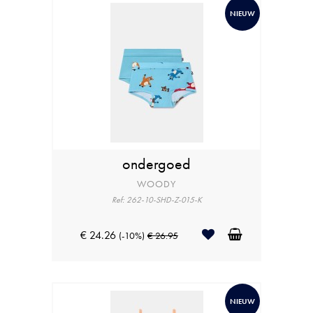
NIEUW
ondergoed
WOODY
Ref: 262-10-SHD-Z-015-K
€ 24.26
(-10%)
€ 26.95
NIEUW