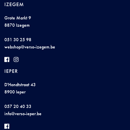
IZEGEM
Grote Markt 9
8870 Izegem
051 30 25 98
web
shop@ve
r
s
o
-
iz
e
ge
m
.be
IEPER
D'Hondtstraat 43
8900 Ieper
057 20 40 33
i
n
fo@ver
so
-ieper.be