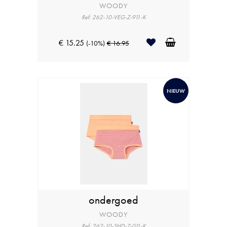
WOODY
Ref: 262-10-VEG-Z-911-K
€ 15.25
(-10%)
€ 16.95
NIEUW
ondergoed
WOODY
Ref: 262-10-SHD-Z-011-K