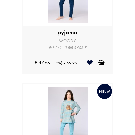
pyjama
WOODY
Ref: 262-10-BLB-S-905-K
€ 47.66
(-10%)
€ 52.95
NIEUW