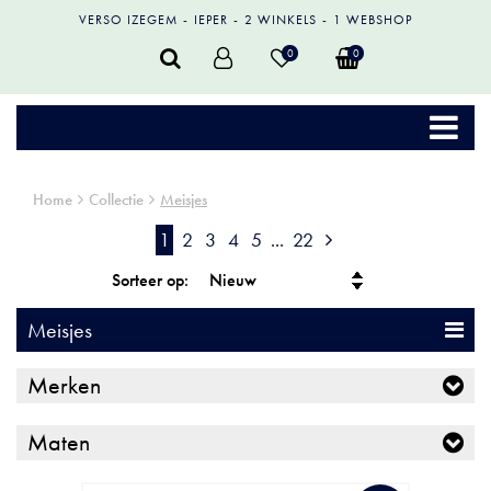
VERSO IZEGEM
IEPER
2 WINKELS
1 WEBSHOP
0
0
Home
Collectie
Meisjes
1
2
3
4
5
...
22
Sorteer op:
Meisjes
Merken
Maten