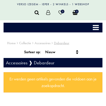
VERSO IZEGEM
IEPER
2 WINKELS
1 WEBSHOP
0
0
Home
Collectie
Accessoires
Debardeur
Sorteer op:
Accessoires ❱ Debardeur
Er werden geen artikels gevonden die voldoen aan je
zoekopdracht.