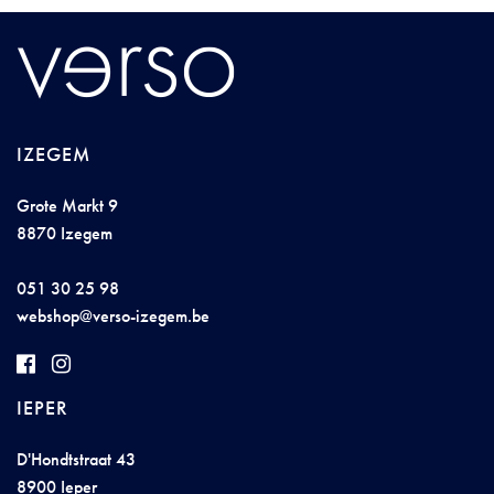
IZEGEM
Grote Markt 9
8870 Izegem
051 30 25 98
webshop@v
erso-
i
ze
ge
m
.be
IEPER
D'Hondtstraat 43
8900 Ieper